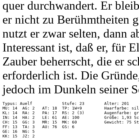
quer durchwandert. Er bleib
er nicht zu Berühmtheiten 
nutzt er zwar selten, dann a
Interessant ist, daß er, für
Zauber beherrscht, die er sc
erforderlich ist. Die Gründ
jedoch im Dunkeln seiner S
Typus: Auelf            Stufe: 23        Alter: 201

MU: 14  AG: 2   AT: 18  TP: 1W+9         Haarfarbe: sil
KL: 14  RA: 2   PA: 17  RS: 2 (3)        Augenfarbe: gr
IN: 14  HA: 2   LE: 61  AE: 100          Größe: 1,93 Sc
CH: 15  GG: 3   MR: 15  MK: 60           Gewicht: 75 St
FF: 13  TA: 3   AU: 76  GS: 6

GE: 16  NG: 5

KK: 15  JZ: 2