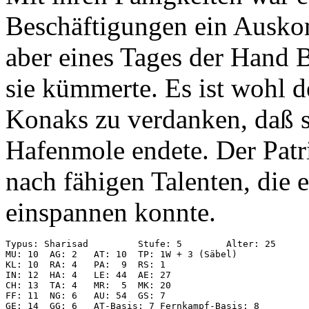
Beschäftigungen ein Auskom
aber eines Tages der Hand B
sie kümmerte. Es ist wohl d
Konaks zu verdanken, daß si
Hafenmole endete. Der Patr
nach fähigen Talenten, die 
einspannen konnte.
Typus: Sharisad         Stufe: 5        Alter: 25

MU: 10  AG: 2   AT: 10  TP: 1W + 3 (Säbel)

KL: 10  RA: 4   PA:  9  RS: 1

IN: 12  HA: 4   LE: 44  AE: 27

CH: 13  TA: 4   MR:  5  MK: 20

FF: 11  NG: 6   AU: 54  GS: 7

GE: 14  GG: 6   AT-Basis: 7 Fernkampf-Basis: 8
