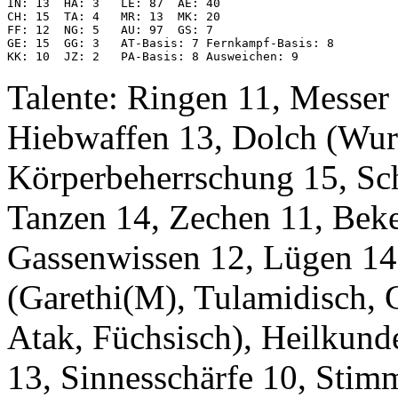
IN: 13  HA: 3   LE: 87  AE: 40

CH: 15  TA: 4   MR: 13  MK: 20

FF: 12  NG: 5   AU: 97  GS: 7

GE: 15  GG: 3   AT-Basis: 7 Fernkampf-Basis: 8

KK: 10  JZ: 2   PA-Basis: 8 Ausweichen: 9
Talente: Ringen 11, Messer
Hiebwaffen 13, Dolch (Wurf
Körperbeherrschung 15, Sch
Tanzen 14, Zechen 11, Beke
Gassenwissen 12, Lügen 14,
(Garethi(M), Tulamidisch,
Atak, Füchsisch), Heilkund
13, Sinnesschärfe 10, Stimm