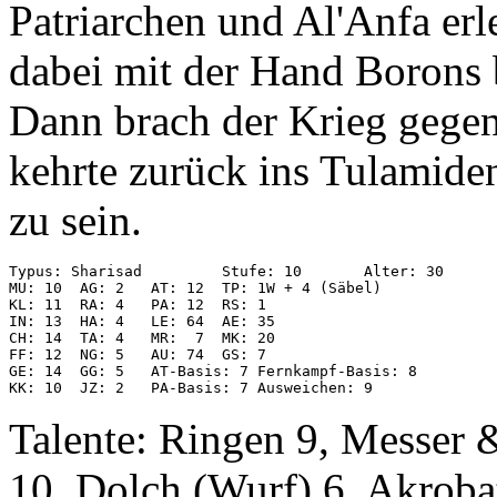
Patriarchen und Al'Anfa erle
dabei mit der Hand Borons b
Dann brach der Krieg gegen
kehrte zurück ins Tulamiden
zu sein.
Typus: Sharisad         Stufe: 10       Alter: 30

MU: 10  AG: 2   AT: 12  TP: 1W + 4 (Säbel)

KL: 11  RA: 4   PA: 12  RS: 1

IN: 13  HA: 4   LE: 64  AE: 35

CH: 14  TA: 4   MR:  7  MK: 20

FF: 12  NG: 5   AU: 74  GS: 7

GE: 14  GG: 5   AT-Basis: 7 Fernkampf-Basis: 8

KK: 10  JZ: 2   PA-Basis: 7 Ausweichen: 9
Talente: Ringen 9, Messer 
10, Dolch (Wurf) 6, Akrobat